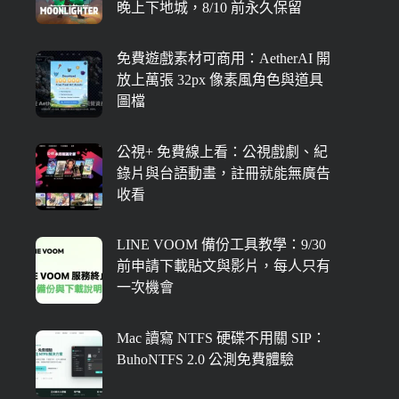
晚上下地城，8/10 前永久保留
免費遊戲素材可商用：AetherAI 開
放上萬張 32px 像素風角色與道具
圖檔
公視+ 免費線上看：公視戲劇、紀
錄片與台語動畫，註冊就能無廣告
收看
LINE VOOM 備份工具教學：9/30
前申請下載貼文與影片，每人只有
一次機會
Mac 讀寫 NTFS 硬碟不用關 SIP：
BuhoNTFS 2.0 公測免費體驗