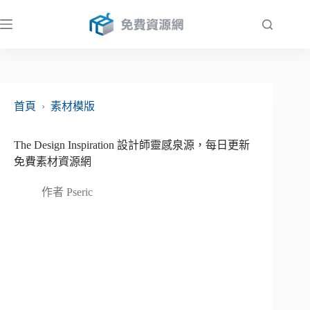
跳
至
主
要
內
容
首頁
›
素材模版
The Design Inspiration 設計師靈感泉源，每日更新
免費素材資源網
作者
Pseric