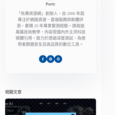
Pseric
「免費資源網」創辦人，自 2006 年起
專注於網路資源、雲端服務與軟體評
測，累積 20 年專業實測經驗。撰寫逾
萬篇技術教學，內容受國內外主流科技
媒體引用。致力於透過深度測試，為使
用者篩選安全且高品質的數位工具。
相關文章