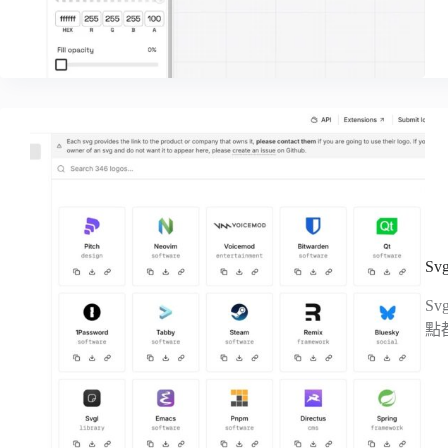
S
S
點