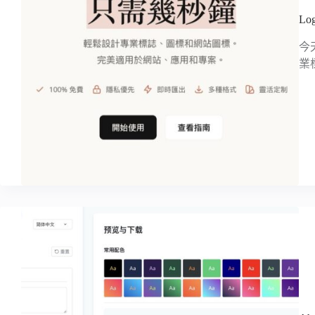
L
今
業