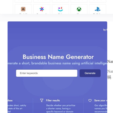
N
N
稱