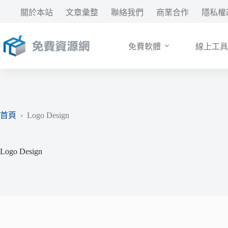
跳
關於本站
文章彙整
聯絡我們
商業合作
隱私權
至
主
要
免費軟體
線上工具
內
容
首頁
›
Logo Design
Logo Design