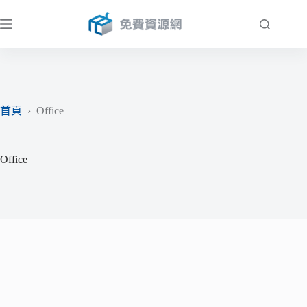
跳
至
主
要
內
容
首頁
›
Office
Office