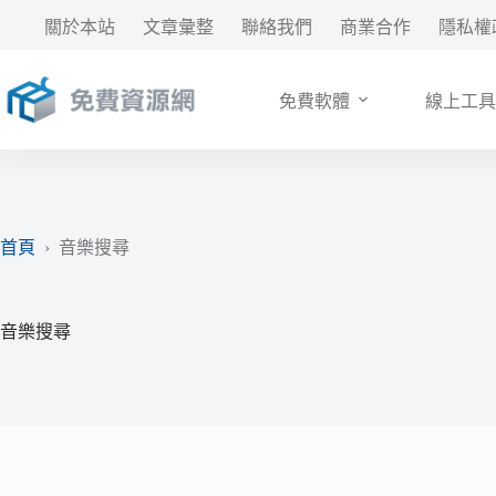
跳
關於本站
文章彙整
聯絡我們
商業合作
隱私權
至
主
要
免費軟體
線上工具
內
容
首頁
›
音樂搜尋
音樂搜尋