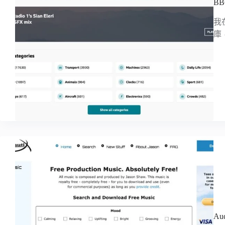
B
我
庫
Au