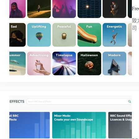
F
致
司