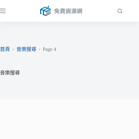
跳
至
主
要
內
容
首頁
›
音樂搜尋
›
Page 4
音樂搜尋