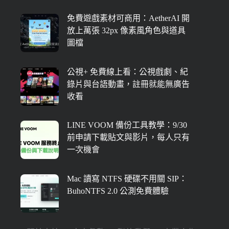
免費遊戲素材可商用：AetherAI 開
放上萬張 32px 像素風角色與道具
圖檔
公視+ 免費線上看：公視戲劇、紀
錄片與台語動畫，註冊就能無廣告
收看
LINE VOOM 備份工具教學：9/30
前申請下載貼文與影片，每人只有
一次機會
Mac 讀寫 NTFS 硬碟不用關 SIP：
BuhoNTFS 2.0 公測免費體驗