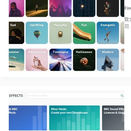
F
致
司