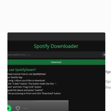
Sp
S
Pr