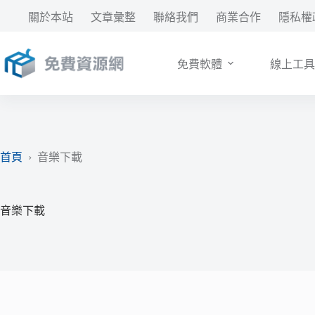
跳
關於本站
文章彙整
聯絡我們
商業合作
隱私權
至
主
要
免費軟體
線上工具
內
容
首頁
›
音樂下載
音樂下載