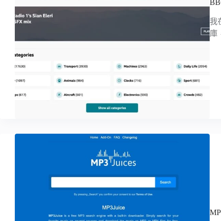
B
我
庫
MP