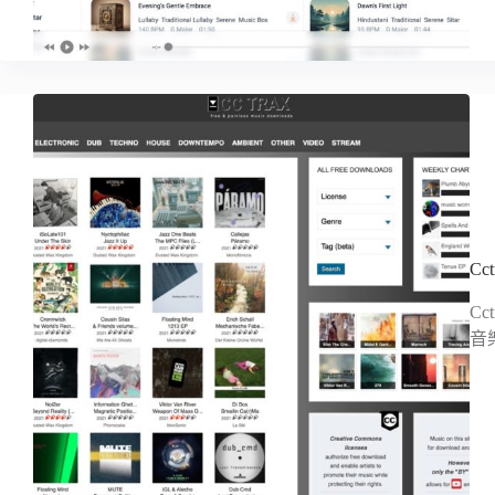
C
C
音