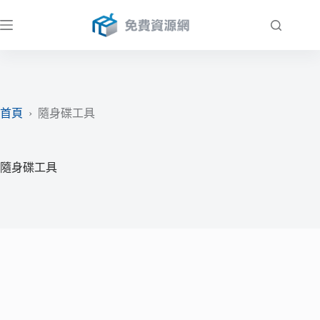
跳
至
主
要
內
容
首頁
›
隨身碟工具
隨身碟工具