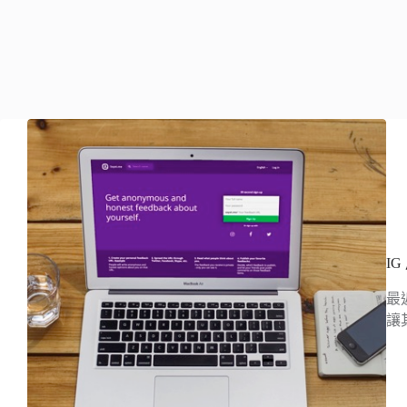
I
最
讓