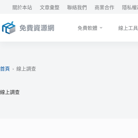
跳
關於本站
文章彙整
聯絡我們
商業合作
隱私權
至
主
要
免費軟體
線上工具
內
容
首頁
›
線上調查
線上調查