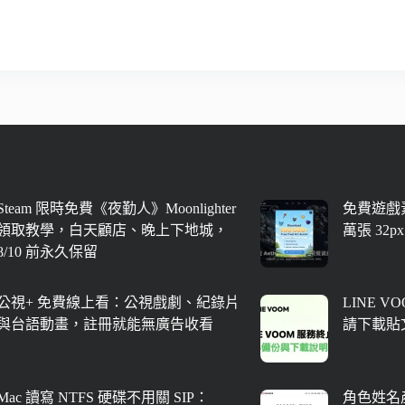
Steam 限時免費《夜勤人》Moonlighter
免費遊戲素
領取教學，白天顧店、晚上下地城，
萬張 32
8/10 前永久保留
公視+ 免費線上看：公視戲劇、紀錄片
LINE V
與台語動畫，註冊就能無廣告收看
請下載貼
Mac 讀寫 NTFS 硬碟不用關 SIP：
角色姓名