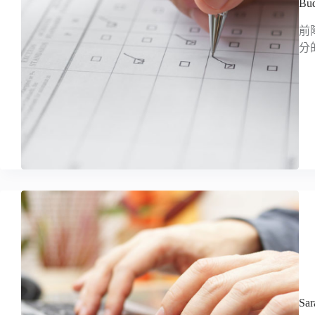
B
前
分
S