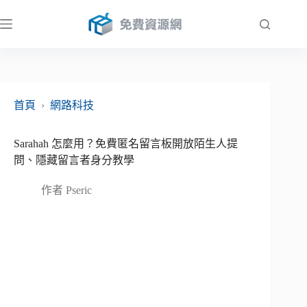
跳
至
主
要
內
容
首頁
›
網路科技
Sarahah 怎麼用？免費匿名留言板開放陌生人提
問、隱藏留言者身分教學
作者
Pseric