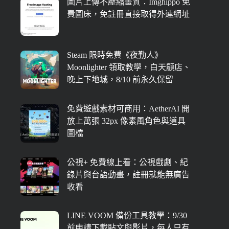
圖片上傳不壓縮畫質：Imghippo 免
費圖床，免註冊直接取得外連網址
Steam 限時免費《夜勤人》
Moonlighter 領取教學，白天顧店、
晚上下地城，8/10 前永久保留
免費遊戲素材可商用：AetherAI 開
放上萬張 32px 像素風角色與道具
圖檔
公視+ 免費線上看：公視戲劇、紀
錄片與台語動畫，註冊就能無廣告
收看
LINE VOOM 備份工具教學：9/30
前申請下載貼文與影片，每人只有