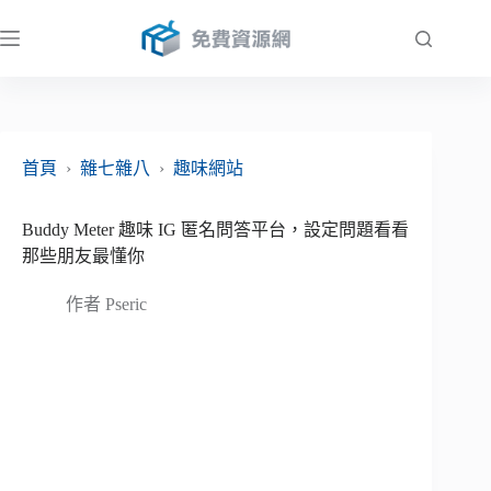
跳
至
主
要
內
容
首頁
›
雜七雜八
›
趣味網站
Buddy Meter 趣味 IG 匿名問答平台，設定問題看看
那些朋友最懂你
作者
Pseric