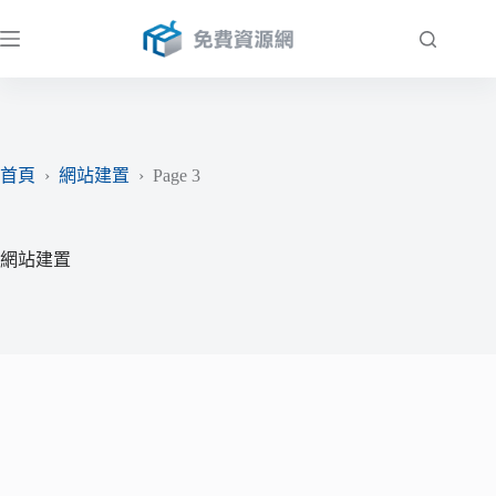
跳
至
主
要
內
容
首頁
›
網站建置
›
Page 3
網站建置