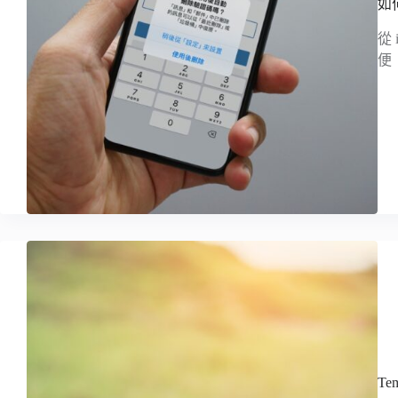
如
從
便
T