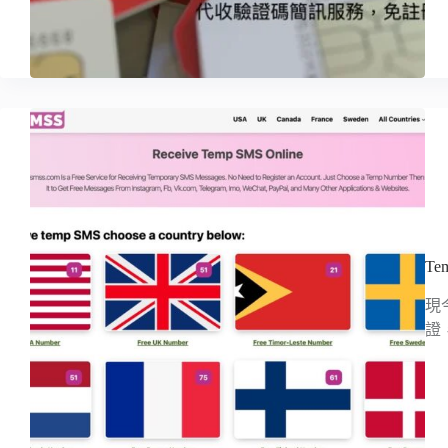
T
現
證