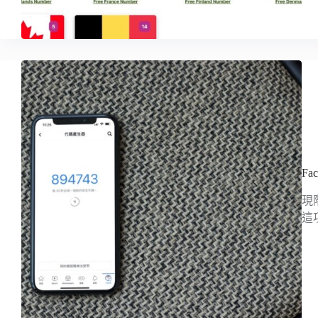
F
現
這