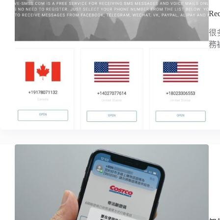
R
很
務