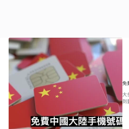
免
大
到