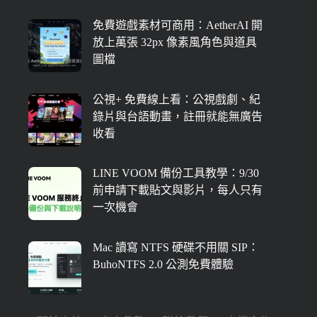
免費遊戲素材可商用：AetherAI 開
放上萬張 32px 像素風角色與道具
圖檔
公視+ 免費線上看：公視戲劇、紀
錄片與台語動畫，註冊就能無廣告
收看
LINE VOOM 備份工具教學：9/30
前申請下載貼文與影片，每人只有
一次機會
Mac 讀寫 NTFS 硬碟不用關 SIP：
BuhoNTFS 2.0 公測免費體驗