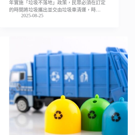
年實施「垃圾不落地」政策，民眾必須在訂定
的時間將垃圾攜出並交由垃圾車清運，時…
2025-08-25