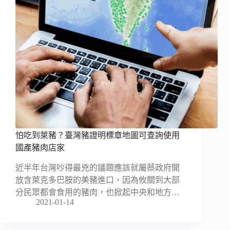
怕吃到萊豬？臺灣豬證明標章地圖可查詢使用
國產豬肉店家
近半年台灣吵得最兇的議題應該就屬蔡政府開
放含萊克多巴胺的美豬進口，因為攸關到大部
分民眾都會食用的豬肉，也掀起中央和地方…
2021-01-14