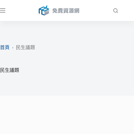
跳
至
主
要
內
容
首頁
›
民生議題
民生議題