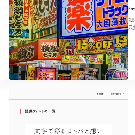
P
如
只