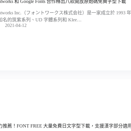
ntworks 和 Google Fonts 合作釋出八款開放原始碼免費字型下載
ontworks Inc.（フォントワークス株式会社）是一家成立於 19
知名的筑紫系列、UD 字體系列和 Klee…
2021-04-12
力推薦！FONT FREE 大量免費日文字型下載，支援漢字部分適