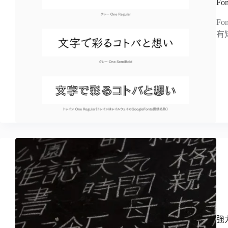
Fo
F
有
強