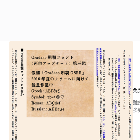
免
雖
多