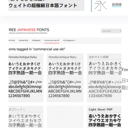
F
日
敲