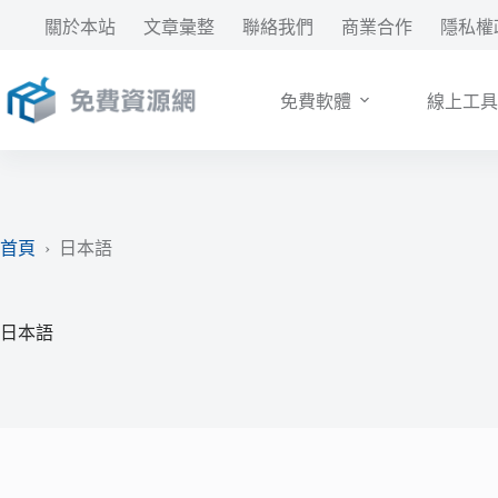
跳
關於本站
文章彙整
聯絡我們
商業合作
隱私權
至
主
要
免費軟體
線上工具
內
容
首頁
›
日本語
日本語