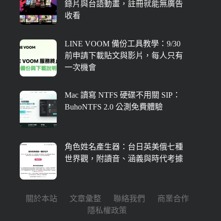
錄片與台語動畫，註冊就能無廣告
收看
LINE VOOM 備份工具教學：9/30
前申請下載貼文與影片，每人只有
一次機會
Mac 讀寫 NTFS 硬碟不用關 SIP：
BuhoNTFS 2.0 公測免費體驗
角色姓名產生器：台日英美俄七種
世界觀，附讀音、涵義與時代考據
關於本站
文章彙整
聯絡我們
商業合作
隱私權政策