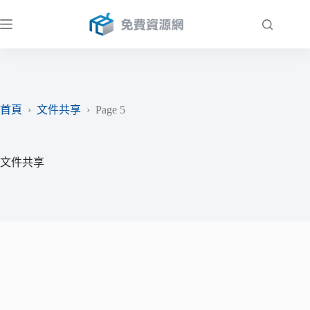
跳
至
主
要
內
容
首頁
›
文件共享
›
Page 5
文件共享