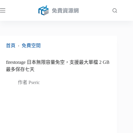
跳
至
主
要
內
容
首頁
›
免費空間
firestorage 日本無限容量免空，支援最大單檔 2 GB
最多保存七天
作者
Pseric