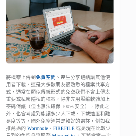
將檔案上傳到
免費空間
、產生分享鏈結讓其他使
用者下載，這是大多數朋友很熟悉的檔案共享方
式，通常在類似傳統形式的免空我們不會上傳太
重要或私密隱私的檔案，除非先用壓縮軟體加上
密碼保護（但也無法確保 100% 安全），除此之
外，也會考慮到能讓多少人下載、下載速度和難
易度等等，國外免空通常是較好的選擇，例如我
推薦過的
Wormhole
、
FIREFILE
或是現在比較少
看到的免空分流服務
Mirrored.to
，可將檔案一次