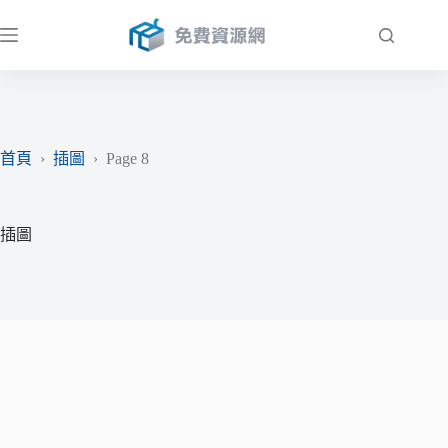
跳
至
主
要
內
容
首頁
›
插圖
›
Page 8
插圖