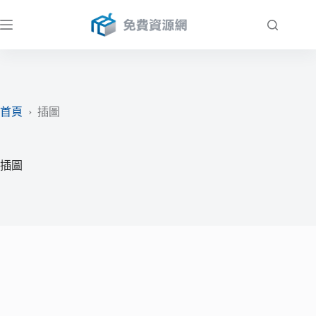
跳
至
主
要
內
容
首頁
›
插圖
插圖