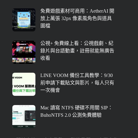
免費遊戲素材可商用：AetherAI 開
放上萬張 32px 像素風角色與道具
圖檔
公視+ 免費線上看：公視戲劇、紀
錄片與台語動畫，註冊就能無廣告
收看
LINE VOOM 備份工具教學：9/30
前申請下載貼文與影片，每人只有
一次機會
Mac 讀寫 NTFS 硬碟不用關 SIP：
BuhoNTFS 2.0 公測免費體驗