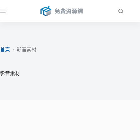
跳
至
主
要
內
容
首頁
›
影音素材
影音素材