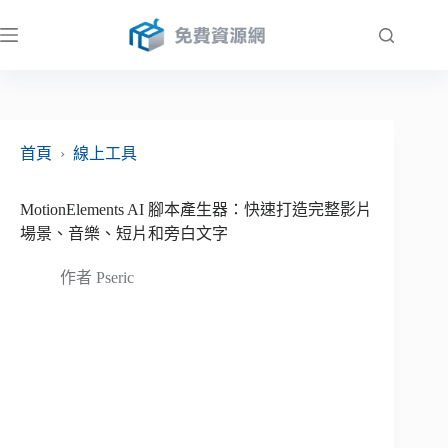
跳
至
主
要
內
容
首頁
›
線上工具
MotionElements AI 腳本產生器：快速打造完整影片
場景、音樂、短片和旁白文字
作者
Pseric