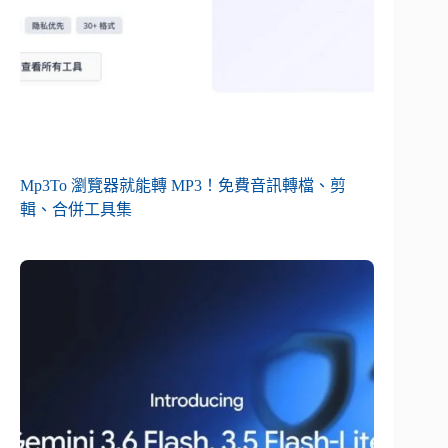
Mp3To 瀏覽器就能轉 MP3！免費音訊轉檔、剪
輯、合併工具集