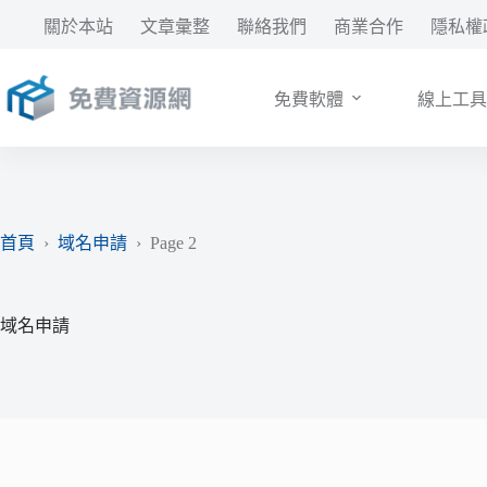
跳
關於本站
文章彙整
聯絡我們
商業合作
隱私權
至
主
要
免費軟體
線上工具
內
容
首頁
›
域名申請
›
Page 2
域名申請