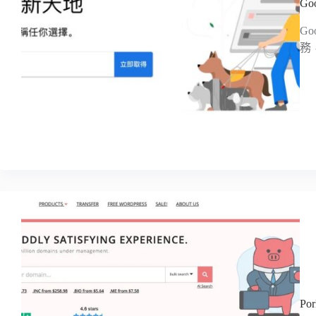
Go
G
務，
P