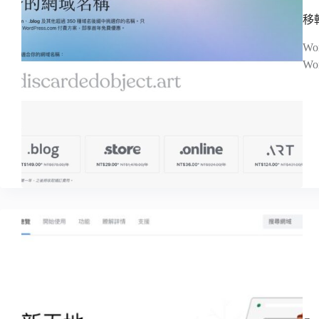
移轉
W
Wo