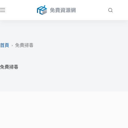
跳
至
主
要
內
容
首頁
›
免費掃毒
免費掃毒