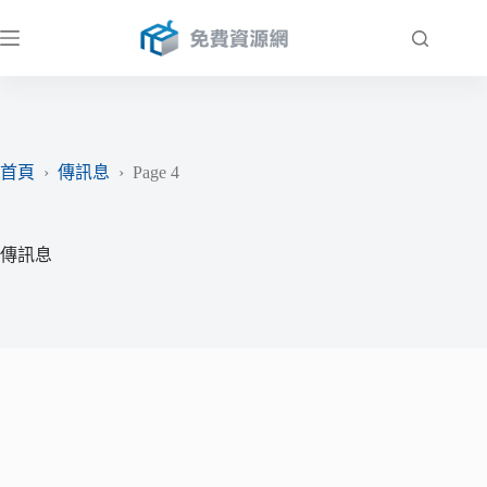
跳
至
主
要
內
容
首頁
›
傳訊息
›
Page 4
傳訊息