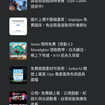
謎冒險遊戲限時免費（Epic Games
放送中）
圖片上傳不壓縮畫質：Imghippo 免
費圖床，免註冊直接取得外連網址
Steam 限時免費《夜勤人》
Moonlighter 領取教學，白天顧店、
晚上下地城，8/10 前永久保留
免費遊戲素材可商用：AetherAI 開
放上萬張 32px 像素風角色與道具
圖檔
公視+ 免費線上看：公視戲劇、紀
錄片與台語動畫，註冊就能無廣告
收看