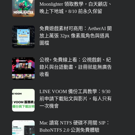
Moonlighter 領取教學，白天顧店、
晚上下地城，8/10 前永久保留
免費遊戲素材可商用：AetherAI 開
放上萬張 32px 像素風角色與道具
圖檔
公視+ 免費線上看：公視戲劇、紀
錄片與台語動畫，註冊就能無廣告
收看
LINE VOOM 備份工具教學：9/30
前申請下載貼文與影片，每人只有
一次機會
Mac 讀寫 NTFS 硬碟不用關 SIP：
BuhoNTFS 2.0 公測免費體驗