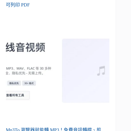
可列印 PDF
Mp3To 瀏覽器就能轉 MP3！免費音訊轉檔、剪