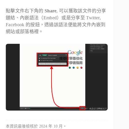
點擊文件右下角的
Share
, 可以獲取該文件的分享
鏈結、內嵌語法（Embed）或是分享至 Twitter,
Facebook 的按鈕，透過該語法便能將文件內嵌到
網站或部落格裡。
本資訊最後檢核於 2024 年 10 月。