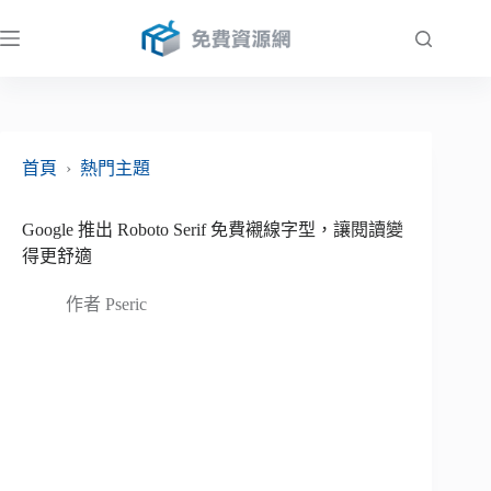
跳
至
主
要
內
容
首頁
›
熱門主題
Google 推出 Roboto Serif 免費襯線字型，讓閱讀變
得更舒適
作者
Pseric