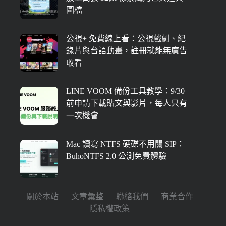
圖檔
公視+ 免費線上看：公視戲劇、紀
錄片與台語動畫，註冊就能無廣告
收看
LINE VOOM 備份工具教學：9/30
前申請下載貼文與影片，每人只有
一次機會
Mac 讀寫 NTFS 硬碟不用關 SIP：
BuhoNTFS 2.0 公測免費體驗
關於本站
文章彙整
聯絡我們
商業合作
隱私權政策