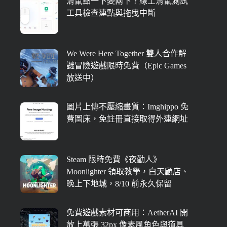
滑鼠點一下變兩下？線上滑鼠測試
工具檢查連點與拖曳中斷
We Were Here Together 雙人合作解
謎冒險遊戲限時免費（Epic Games
放送中）
圖片上傳不壓縮畫質：Imghippo 免
費圖床，免註冊直接取得外連網址
Steam 限時免費《夜勤人》
Moonlighter 領取教學，白天顧店、
晚上下地城，8/10 前永久保留
免費遊戲素材可商用：AetherAI 開
放上萬張 32px 像素風角色與道具