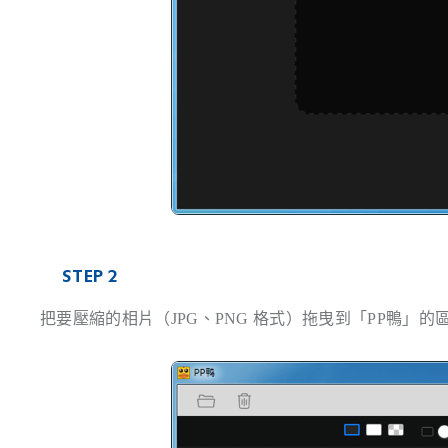
STEP 2
把要壓縮的相片（JPG、PNG 格式）拖曳到「PP鴨」