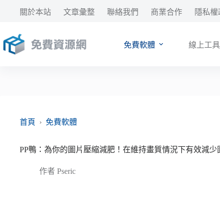
跳
關於本站
文章彙整
聯絡我們
商業合作
隱私權
至
主
要
免費軟體
線上工具
內
容
首頁
›
免費軟體
PP鴨：為你的圖片壓縮減肥！在維持畫質情況下有效減少
作者
Pseric