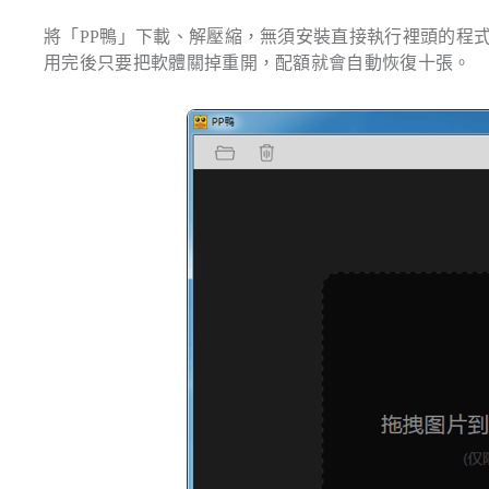
將「PP鴨」下載、解壓縮，無須安裝直接執行裡頭的程
用完後只要把軟體關掉重開，配額就會自動恢復十張。