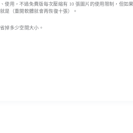
免費下載、使用，不過免費版每次壓縮有 10 張圖片的使用限制，但如
響就是（重開軟體就會再恢復十張）。
節省掉多少空間大小。