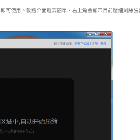
式即可使用。軟體介面還算簡單，右上角會顯示目前壓縮剩餘張