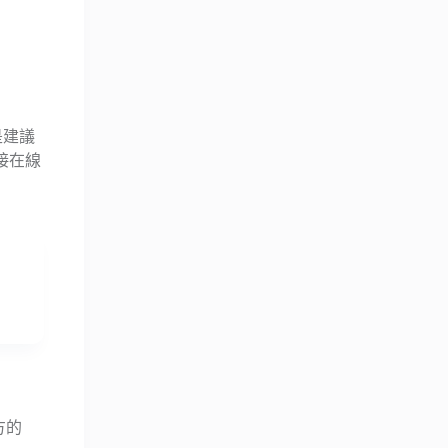
是建議
接在線
方的