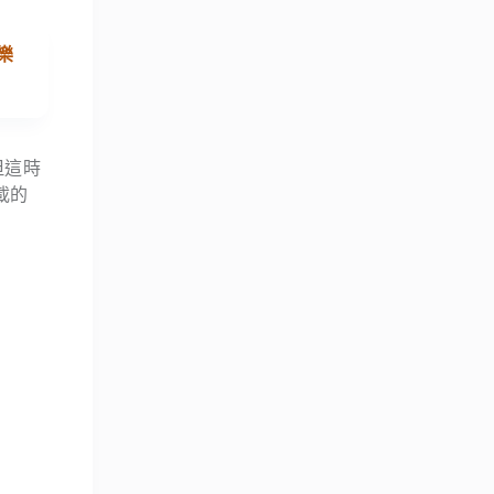
樂
但這時
載的