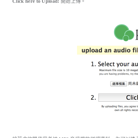
Click here to Upload!
開始上傳。