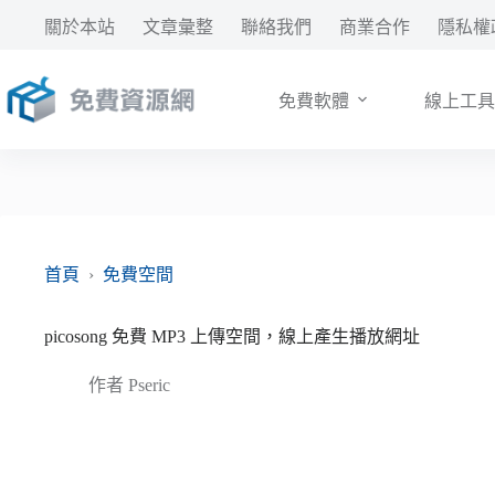
跳
關於本站
文章彙整
聯絡我們
商業合作
隱私權
至
主
要
免費軟體
線上工具
內
容
首頁
›
免費空間
picosong 免費 MP3 上傳空間，線上產生播放網址
作者
Pseric