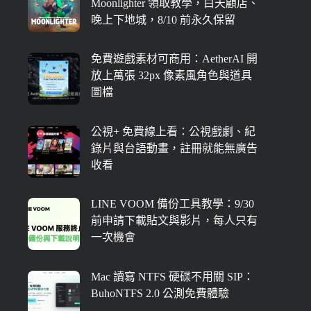
Moonlighter 領取教學，白天顧店、
晚上下地城，8/10 前永久保留
免費遊戲素材可商用：AetherAI 開
放上萬張 32px 像素風角色與道具
圖檔
公視+ 免費線上看：公視戲劇、紀
錄片與台語動畫，註冊就能無廣告
收看
LINE VOOM 備份工具教學：9/30
前申請下載貼文與影片，每人只有
一次機會
Mac 讀寫 NTFS 硬碟不用關 SIP：
BuhoNTFS 2.0 公測免費體驗