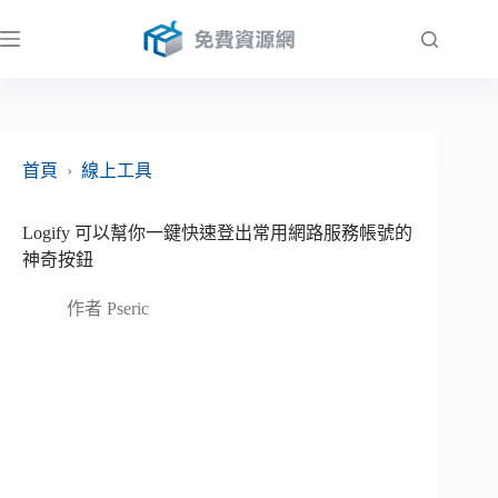
跳
至
主
要
內
容
首頁
›
線上工具
Logify 可以幫你一鍵快速登出常用網路服務帳號的
神奇按鈕
作者
Pseric