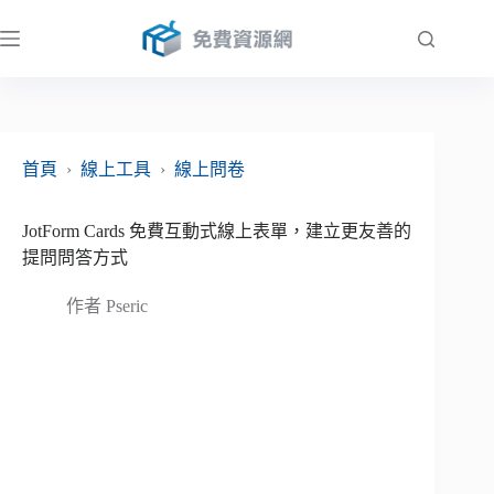
跳
至
主
要
內
容
首頁
›
線上工具
›
線上問卷
JotForm Cards 免費互動式線上表單，建立更友善的
提問問答方式
作者
Pseric