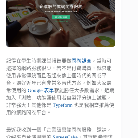
記得在學生時期課堂報告要做
問卷調查
，當時可
選擇的網路服務很少，若不是付費購買，就只能
使用非常傳統而且看起來像上個時代的問卷平
台。還好近年已有非常多替代方案，例如大家最
常使用的
Google 表單
就能勝任大多數需求，近期
加入「測驗」功能讓使用者自製評分線上試題，
非常強大！其他像是
Typeform
也是我相當推薦使
用的網路問卷平台。
最近我收到一個「企業級雲端問卷服務」邀請，
介紹來自台灣團隊的
SurveyCake
，其實問卷需求