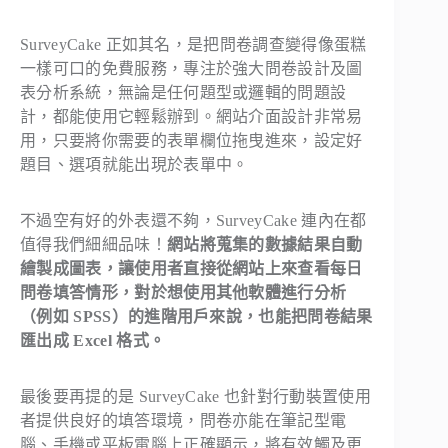
SurveyCake 正如其名，是把問卷調查變得像蛋糕
一樣可口的免費服務，專注於強大問卷設計及圖
表分析系統，無論是任何題型或邏輯的問題設
計，都能使用它輕鬆辦到。網站介面設計非常易
用，只要將你需要的表單欄位拖曳進來，設定好
題目、選項就能出現於表單中。
不過空有好的外表還不夠，SurveyCake 連內在都
值得我們細細品味！
網站將蒐集的數據結果自動
繪製成圖表，讓使用者直接從網站上來查看每日
問卷填答情形，對於想使用其他軟體進行分析
（例如 SPSS）的進階用戶來說，也能把問卷結果
匯出成 Excel 格式。
最後要再提的是 SurveyCake 也針對行動裝置使用
者提供良好的填答環境，問卷亦能在筆記型電
腦、手機或平板電腦上正確顯示，將有效觸及更