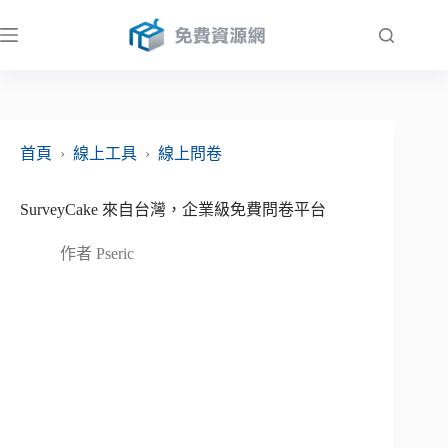
跳
至
主
要
內
容
首頁
›
線上工具
›
線上問卷
SurveyCake 來自台灣，企業級免費問卷平台
作者
Pseric