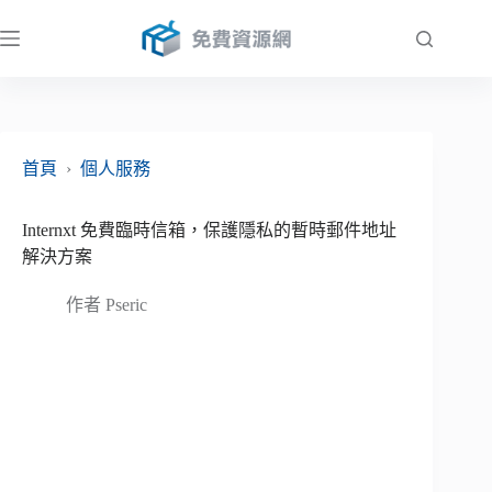
跳
至
主
要
內
容
首頁
›
個人服務
Internxt 免費臨時信箱，保護隱私的暫時郵件地址
解決方案
作者
Pseric