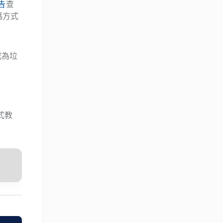
報告
查
碼方式
成為垃
式教