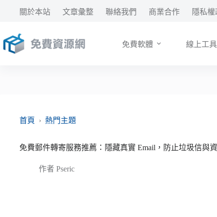
跳
關於本站
文章彙整
聯絡我們
商業合作
隱私權
至
主
要
免費軟體
線上工具
內
容
首頁
›
熱門主題
免費郵件轉寄服務推薦：隱藏真實 Email，防止垃圾信與
作者
Pseric