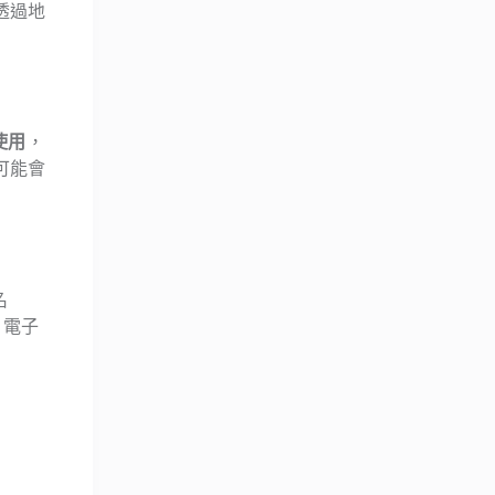
透過地
使用
，
可能會
名
。電子