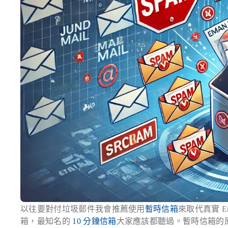
以往要對付垃圾郵件我會推薦使用
暫時信箱
來取代真實 
箱，最知名的
10 分鐘信箱
大家應該都聽過。暫時信箱的原