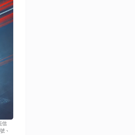
丟信
帳號、