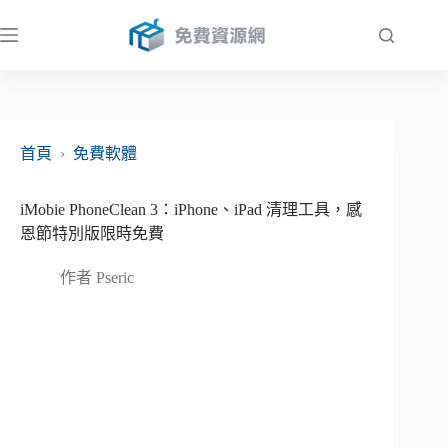
跳
至
主
要
內
容
首頁
›
免費軟體
iMobie PhoneClean 3：iPhone、iPad 清理工具，感
恩節特別版限時免費
作者
Pseric