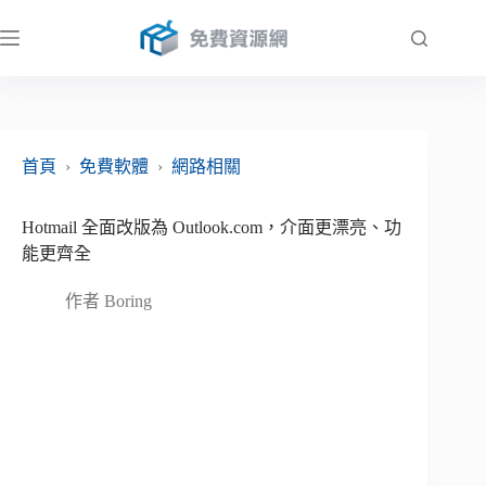
跳
至
主
要
內
容
首頁
›
免費軟體
›
網路相關
Hotmail 全面改版為 Outlook.com，介面更漂亮、功
能更齊全
作者
Boring