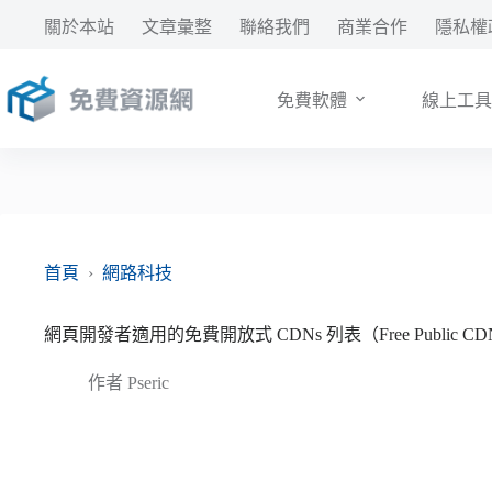
跳
關於本站
文章彙整
聯絡我們
商業合作
隱私權
至
主
要
免費軟體
線上工具
內
容
首頁
›
網路科技
網頁開發者適用的免費開放式 CDNs 列表（Free Public CD
作者
Pseric