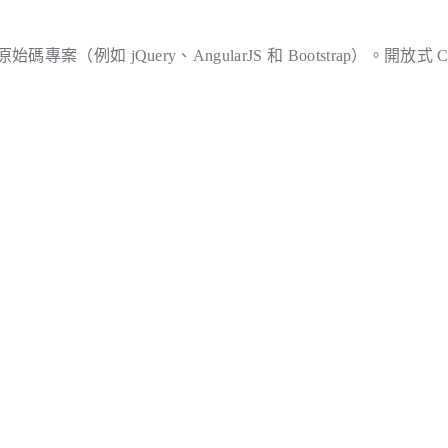
如 jQuery、AngularJS 和 Bootstrap）。開放式 C
。