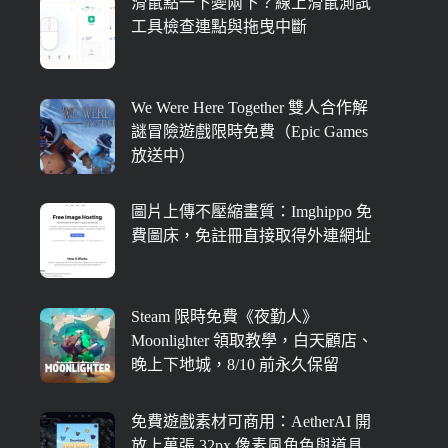
滑鼠點一下變兩下？線上滑鼠測試
工具檢查連點與拖曳中斷
We Were Here Together 雙人合作解
謎冒險遊戲限時免費（Epic Games
放送中）
圖片上傳不壓縮畫質：Imghippo 免
費圖床，免註冊直接取得外連網址
Steam 限時免費《夜勤人》
Moonlighter 領取教學，白天顧店、
晚上下地城，8/10 前永久保留
免費遊戲素材可商用：AetherAI 開
放上萬張 32px 像素風角色與道具