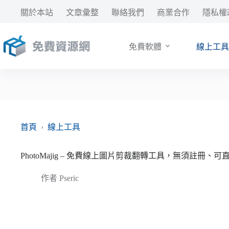
跳
關於本站
文章彙整
聯絡我們
商業合作
隱私權
至
主
要
免費軟體
線上工具
內
容
首頁
›
線上工具
PhotoMajig – 免費線上圖片剪裁翻轉工具，無須註冊、
作者
Pseric