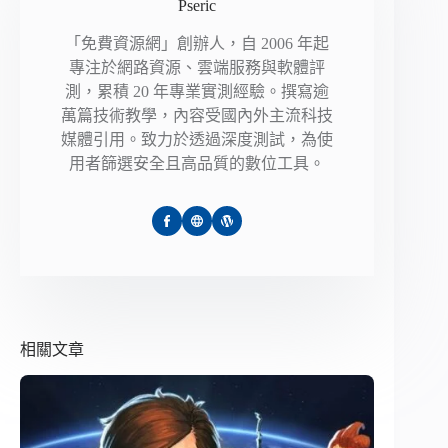
Pseric
「免費資源網」創辦人，自 2006 年起
專注於網路資源、雲端服務與軟體評
測，累積 20 年專業實測經驗。撰寫逾
萬篇技術教學，內容受國內外主流科技
媒體引用。致力於透過深度測試，為使
用者篩選安全且高品質的數位工具。
相關文章