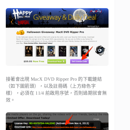
接著會出現 MacX DVD Ripper Pro 的下載鏈結
（如下圖箭頭），以及註冊碼（上方綠色字
樣），必須在 11/4 前啟用序號，否則過期就會無
效。