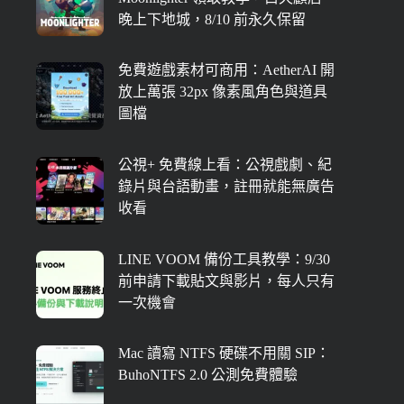
晚上下地城，8/10 前永久保留
免費遊戲素材可商用：AetherAI 開
放上萬張 32px 像素風角色與道具
圖檔
公視+ 免費線上看：公視戲劇、紀
錄片與台語動畫，註冊就能無廣告
收看
LINE VOOM 備份工具教學：9/30
前申請下載貼文與影片，每人只有
一次機會
Mac 讀寫 NTFS 硬碟不用關 SIP：
BuhoNTFS 2.0 公測免費體驗