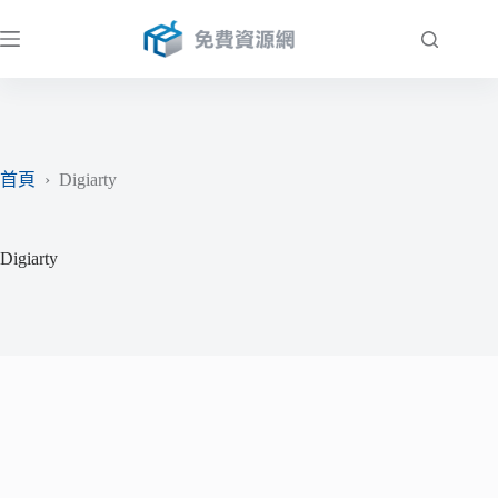
跳
至
主
要
內
容
首頁
›
Digiarty
Digiarty