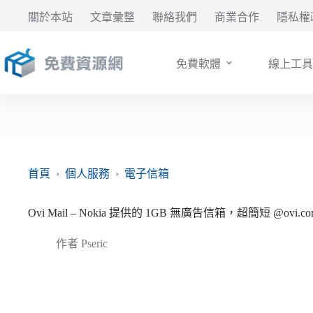
跳
關於本站
文章彙整
聯絡我們
商業合作
隱私權
至
主
要
免費軟體
線上工具
內
容
首頁
›
個人服務
›
電子信箱
Ovi Mail – Nokia 提供的 1GB 無廣告信箱，超簡短 @ovi.c
作者
Pseric