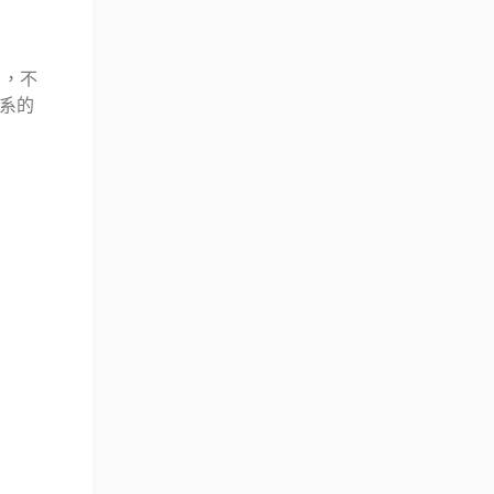
告，不
系的