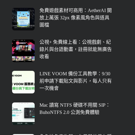
免費遊戲素材可商用：AetherAI 開
放上萬張 32px 像素風角色與道具
圖檔
公視+ 免費線上看：公視戲劇、紀
錄片與台語動畫，註冊就能無廣告
收看
LINE VOOM 備份工具教學：9/30
前申請下載貼文與影片，每人只有
一次機會
Mac 讀寫 NTFS 硬碟不用關 SIP：
BuhoNTFS 2.0 公測免費體驗