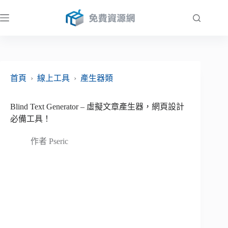
跳
至
主
要
內
容
首頁
›
線上工具
›
產生器類
Blind Text Generator – 虛擬文章產生器，網頁設計
必備工具！
作者
Pseric