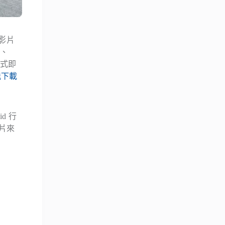
影片
4、
式即
能下載
d 行
片來