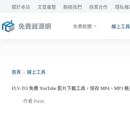
跳
關於本站
文章彙整
聯絡我們
商業合作
隱私權
至
主
要
免費軟體
線上工具
內
容
首頁
›
線上工具
FLV-TO 免費 YouTube 影片下載工具，保存 MP4、MP3
作者
Pseric