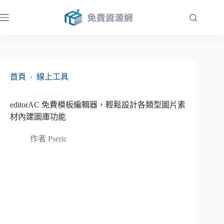
跳
至
主
要
內
容
首頁
›
線上工具
editorAC 免費模板編輯器，輕鬆設計各類型圖片素
材內建圖庫功能
作者
Pseric