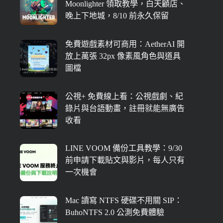
Moonlighter 領取教學，白天顧店、
晚上下地城，8/10 前永久保留
免費遊戲素材可商用：AetherAI 開
放上萬張 32px 像素風角色與道具
圖檔
公視+ 免費線上看：公視戲劇、紀
錄片與台語動畫，註冊就能無廣告
收看
LINE VOOM 備份工具教學：9/30
前申請下載貼文與影片，每人只有
一次機會
Mac 讀寫 NTFS 硬碟不用關 SIP：
BuhoNTFS 2.0 公測免費體驗