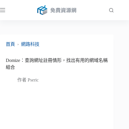
跳
至
主
要
內
容
首頁
›
網路科技
Domize：查詢網址註冊情形，找出有用的網域名稱
組合
作者
Pseric