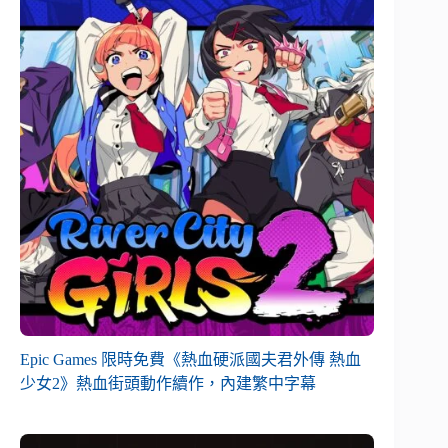
Epic Games 限時免費《熱血硬派國夫君外傳 熱血
少女2》熱血街頭動作續作，內建繁中字幕