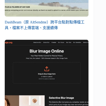
DashBeam（原 AltSendme）跨平台點對點傳檔工
具，檔案不上傳雲端、支援續傳