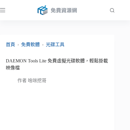
跳
至
主
要
內
容
首頁
›
免費軟體
›
光碟工具
DAEMON Tools Lite 免費虛擬光碟軟體，輕鬆掛載
映像檔
作者
啥咪挖哥