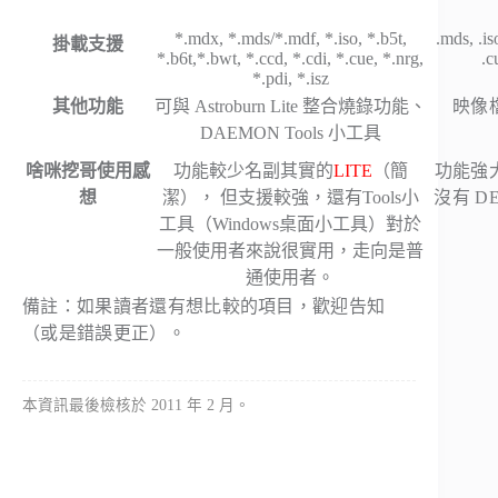
*.mdx, *.mds/*.mdf, *.iso, *.b5t,
.mds, .iso
掛載支援
*.b6t,*.bwt, *.ccd, *.cdi, *.cue, *.nrg,
.c
*.pdi, *.isz
其他功能
可與 Astroburn Lite 整合燒錄功能、
映像
DAEMON Tools 小工具
啥咪挖哥使用感
功能較少名副其實的
LITE
（簡
功能強
想
潔）， 但支援較強，還有Tools小
沒有 D
工具（Windows桌面小工具）對於
一般使用者來說很實用，走向是普
通使用者。
備註：如果讀者還有想比較的項目，歡迎告知
（或是錯誤更正）。
本資訊最後檢核於 2011 年 2 月。